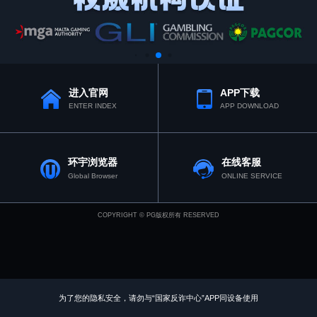
进入官网
APP下载
ENTER INDEX
APP DOWNLOAD
环宇浏览器
在线客服
Global Browser
ONLINE SERVICE
COPYRIGHT © PG版权所有 RESERVED
为了您的隐私安全，请勿与“国家反诈中心”APP同设备使用